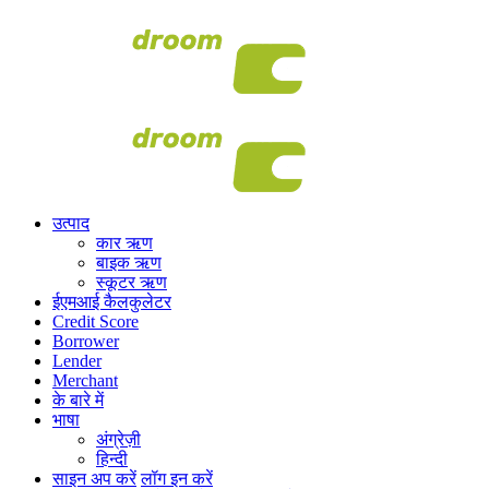
उत्पाद
कार ऋण
बाइक ऋण
स्कूटर ऋण
ईएमआई कैलकुलेटर
Credit Score
Borrower
Lender
Merchant
के बारे में
भाषा
अंग्रेज़ी
हिन्दी
साइन अप करें
लॉग इन करें